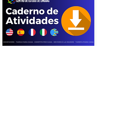
Curso de Espanhol
CENTRO DE ESTUDIO DE IDIOMAS
Avenida Getúlio Vargas, 3030, Bosque
Río Branco, Acre
(68) 9 8112-4440
cel.nel.ac@gmail.com
SIGUE EN LAS REDES